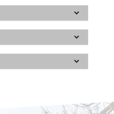
ar y enviar facturas electrónicas
ramitadora
ónico reconocido.
aproximadamente 2,85 € el costo
destinatario.
tor Público
e marzo, por la que se regulan los
obligatoriedad
to de aplicación de la Ley 25/2013, de
,86 €
cturas en el Sector Público, y la Orden
 que debe reunir el Punto General de