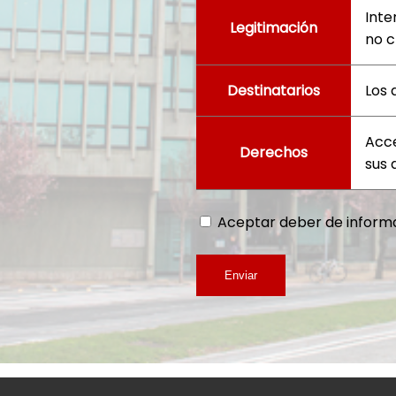
Inte
Legitimación
no c
Destinatarios
Los 
Acce
Derechos
sus 
Aceptar deber de informa