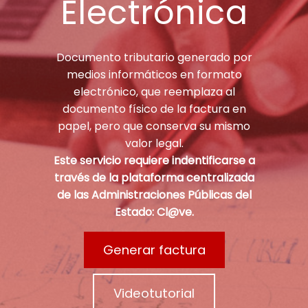
Electrónica
Documento tributario generado por
medios informáticos en formato
electrónico, que reemplaza al
documento físico de la factura en
papel, pero que conserva su mismo
valor legal.
Este servicio requiere indentificarse a
través de la plataforma centralizada
de las Administraciones Públicas del
Estado: Cl@ve.
Generar factura
Videotutorial