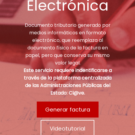
Electrónica
Documento tributario generado por
medios informáticos en formato
electrónico, que reemplaza al
documento físico de la factura en
papel, pero que conserva su mismo
valor legal.
Este servicio requiere indentificarse a
través de la plataforma centralizada
de las Administraciones Públicas del
Estado: Cl@ve.
Generar factura
Videotutorial