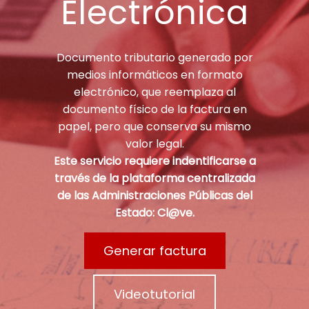
Electrónica
Documento tributario generado por
medios informáticos en formato
electrónico, que reemplaza al
documento físico de la factura en
papel, pero que conserva su mismo
valor legal.
Este servicio requiere indentificarse a
través de la plataforma centralizada
de las Administraciones Públicas del
Estado: Cl@ve.
Generar factura
Videotutorial