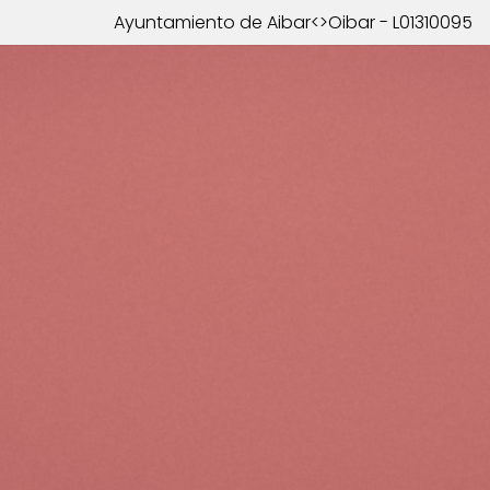
Ayuntamiento de Aibar<>Oibar - L01310095